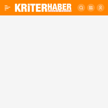
İvrindi’de tarihi yapılara
0
özel ilgi