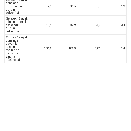
dönemde
hanenin maddi
87,9
89,5
0,5
1,9
durum
beklentisi
Gelecek 12 aylık
dönemde genel
ekonomik
81,4
83,9
3,9
3,1
durum
beklentisi
Gelecek 12 aylık
dönemde
dayanıklı
tüketim
104,5
105,9
0,04
1,4
mallarına
harcama
yapma
düşüncesi