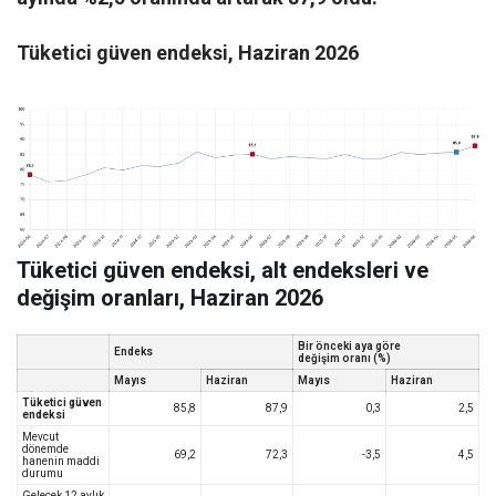
Tüketici güven endeksi, Haziran 2026
Tüketici güven endeksi, alt endeksleri ve
değişim oranları, Haziran 2026
Bir önceki aya göre
Endeks
değişim oranı (%)
Mayıs
Haziran
Mayıs
Haziran
Tüketici güven
85,8
87,9
0,3
2,5
endeksi
Mevcut
dönemde
69,2
72,3
-3,5
4,5
hanenin maddi
durumu
Gelecek 12 aylık