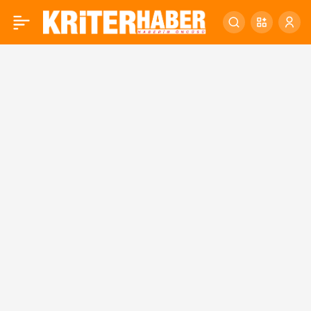
Haziran Tüketici Güven
0
Endeksi