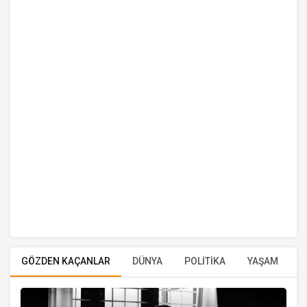
GÖZDEN KAÇANLAR
DÜNYA
POLİTİKA
YAŞAM
E