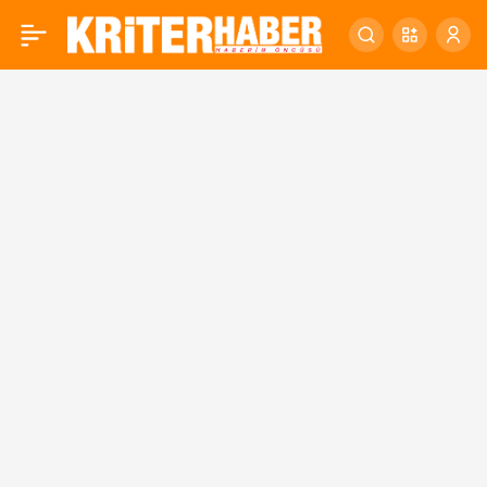
Erdek Çuğra Sahili cazibe
0
merkezine dönüşüyor