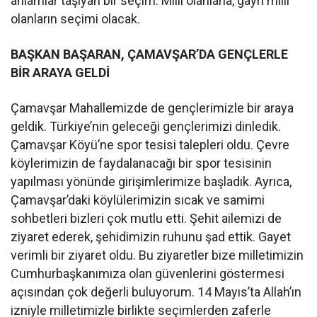
anlamlar taşıyan bir seçim. Milli olanlarla, gayri milli
olanların seçimi olacak.
BAŞKAN BAŞARAN, ÇAMAVŞAR’DA GENÇLERLE
BİR ARAYA GELDİ
Çamavşar Mahallemizde de gençlerimizle bir araya
geldik. Türkiye’nin geleceği gençlerimizi dinledik.
Çamavşar Köyü’ne spor tesisi talepleri oldu. Çevre
köylerimizin de faydalanacağı bir spor tesisinin
yapılması yönünde girişimlerimize başladık. Ayrıca,
Çamavşar’daki köylülerimizin sıcak ve samimi
sohbetleri bizleri çok mutlu etti. Şehit ailemizi de
ziyaret ederek, şehidimizin ruhunu şad ettik. Gayet
verimli bir ziyaret oldu. Bu ziyaretler bize milletimizin
Cumhurbaşkanımıza olan güvenlerini göstermesi
açısından çok değerli buluyorum. 14 Mayıs’ta Allah’ın
izniyle milletimizle birlikte seçimlerden zaferle