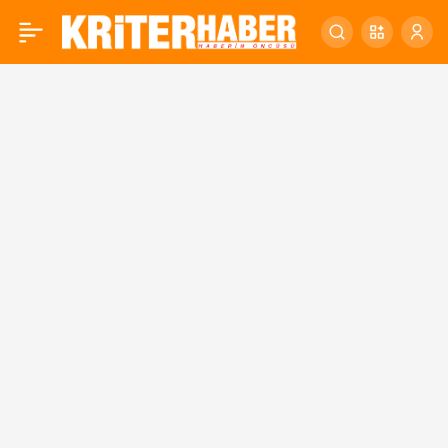
Ekrem Başkan Canla-
0
Başla Balıkesir’i
Arşınlıyor!