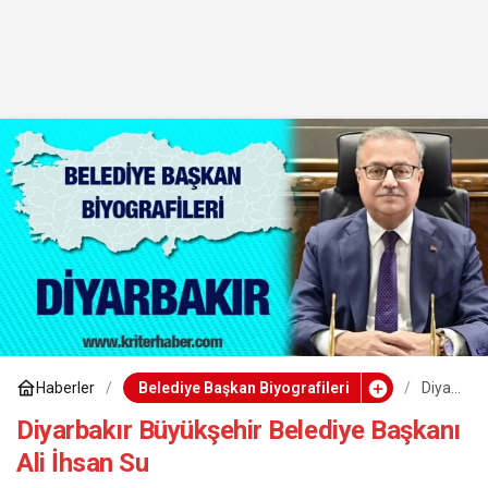
Haberler
Belediye Başkan Biyografileri
Diyar
bakır
Büyü
Diyarbakır Büyükşehir Belediye Başkanı
kşehi
Ali İhsan Su
r
Beled