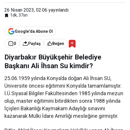
iye
Başk
26 Nisan 2023, 02:06
yayınlandı
anı
1dk, 37sn
Ali
İhsan
Su
Google'da Abone Ol
0
Paylaş
Beğen
Diyarbakır Büyükşehir Belediye
Başkanı Ali İhsan Su kimdir?
25.06.1959 yılında Konya’da doğan Ali İhsan SU,
Üniversite öncesi eğitimini Konya’da tamamlamıştır.
İ.Ü.Siyasal Bilgiler Fakültesinden 1985 yılında mezun
olup, master eğitimini bitirdikten sonra 1988 yılında
İçişleri Bakanlığı Kaymakam Adaylığı sınavını
kazanarak Mülki İdare Amirliği mesleğine girmiştir.