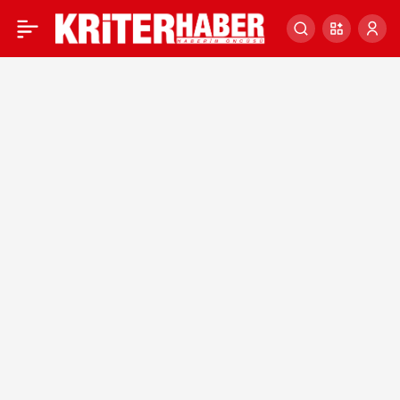
Diyarbakır Büyükşehir
0
Belediye Başkanı Ali
İhsan Su