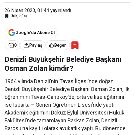
iye
Başk
26 Nisan 2023, 01:44
yayınlandı
anı
0dk, 51sn
Osm
an
Zolan
Google'da Abone Ol
0
Paylaş
Beğen
Denizli Büyükşehir Belediye Başkanı
Osman Zolan kimdir?
1964 yılında Denizli’nin Tavas İlçesi’nde doğan
Denizli Büyükşehir Belediye Başkanı Osman Zolan, ilk
öğrenimini Tavas-Garipköy’de, orta ve lise eğitimini
ise Isparta – Gönen Öğretmen Lisesi’nde yaptı.
Akademik eğitimini Dokuz Eylül Üniversitesi Hukuk
Fakültesi’nde tamamlayan Başkan Zolan, Denizli
Barosu’na kayıtlı olarak avukatlık yaptı. Bu dönemde