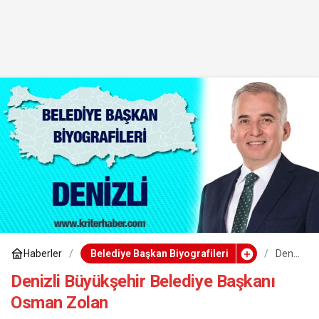
Haberler
Belediye Başkan Biyografileri
Deniz
li
Büyü
Denizli Büyükşehir Belediye Başkanı
kşehi
Osman Zolan
r
Beled