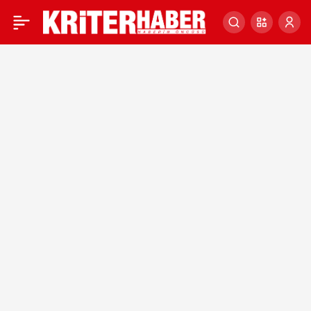
Denizli Büyükşehir
0
Belediye Başkanı Osman
Zolan