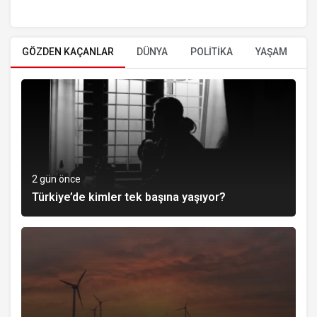
GÖZDEN KAÇANLAR
DÜNYA
POLİTİKA
YAŞAM
E
2 gün önce
Türkiye’de kimler tek başına yaşıyor?