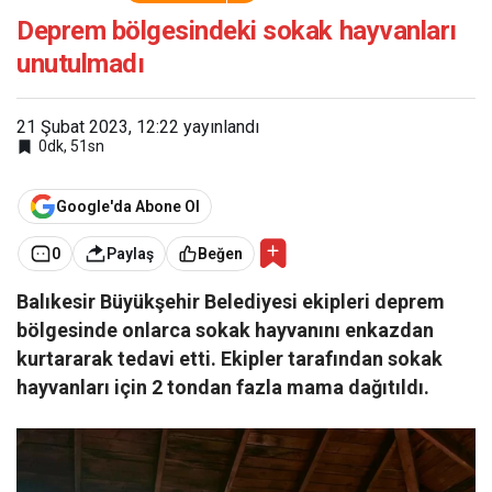
sokak hayvanları
unutulmadı
Deprem bölgesindeki sokak hayvanları
unutulmadı
21 Şubat 2023, 12:22
yayınlandı
0dk, 51sn
Google'da Abone Ol
0
Paylaş
Beğen
Balıkesir Büyükşehir Belediyesi ekipleri deprem
bölgesinde onlarca sokak hayvanını enkazdan
kurtararak tedavi etti. Ekipler tarafından sokak
hayvanları için 2 tondan fazla mama dağıtıldı.