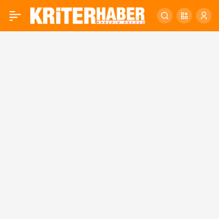
Deprem bölgesindeki
0
sokak hayvanları
unutulmadı