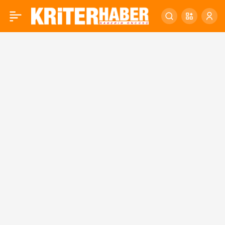
ÇOCUKLAR ARA TATİLDE
0
DOYASIYA EĞLENİYOR