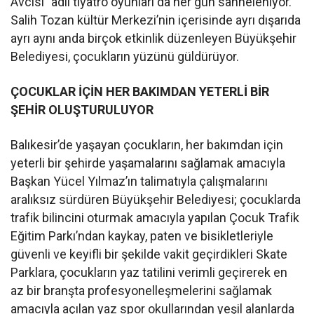
Avcısı” adlı tiyatro oyunları da her gün sahneleniyor.
Salih Tozan kültür Merkezi’nin içerisinde ayrı dışarıda
ayrı aynı anda birçok etkinlik düzenleyen Büyükşehir
Belediyesi, çocukların yüzünü güldürüyor.
ÇOCUKLAR İÇİN HER BAKIMDAN YETERLİ
BİR
ŞEHİR OLUŞTURULUYOR
Balıkesir’de yaşayan çocukların, her bakımdan için
yeterli bir şehirde yaşamalarını sağlamak amacıyla
Başkan Yücel Yılmaz’ın talimatıyla çalışmalarını
aralıksız sürdüren Büyükşehir Belediyesi; çocuklarda
trafik bilincini oturmak amacıyla yapılan Çocuk Trafik
Eğitim Parkı’ndan kaykay, paten ve bisikletleriyle
güvenli ve keyifli bir şekilde vakit geçirdikleri Skate
Parklara, çocukların yaz tatilini verimli geçirerek en
az bir branşta profesyonelleşmelerini sağlamak
amacıyla açılan yaz spor okullarından yeşil alanlarda