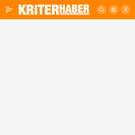
BBB, %100 HİBE İLE KOÇ
0
DAĞITTI