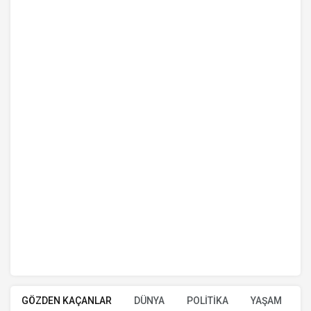
GÖZDEN KAÇANLAR
DÜNYA
POLİTİKA
YAŞAM
E