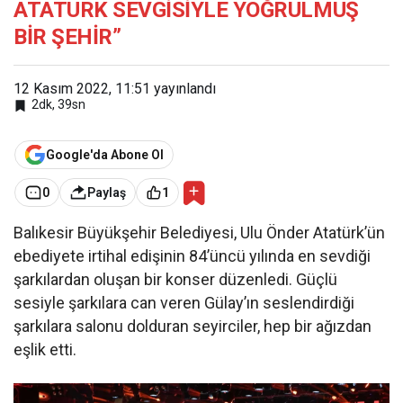
ATATÜRK SEVGİSİYLE YOĞRULMUŞ
BİR ŞEHİR”
12 Kasım 2022, 11:51
yayınlandı
2dk, 39sn
Google'da Abone Ol
0
Paylaş
1
Balıkesir Büyükşehir Belediyesi, Ulu Önder Atatürk’ün
ebediyete irtihal edişinin 84’üncü yılında en sevdiği
şarkılardan oluşan bir konser düzenledi. Güçlü
sesiyle şarkılara can veren Gülay’ın seslendirdiği
şarkılara salonu dolduran seyirciler, hep bir ağızdan
eşlik etti.