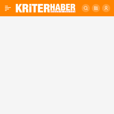
BAŞKAN YILMAZ:
0
“BALIKESİR, ATATÜRK
SEVGİSİYLE YOĞRULMUŞ
BİR ŞEHİR”