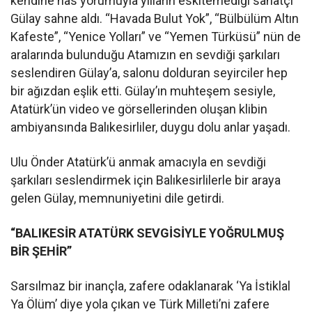
kendine has yorumuyla yılların eskitemediği sanatçı
Gülay sahne aldı. “Havada Bulut Yok”, “Bülbülüm Altın
Kafeste”, “Yenice Yolları” ve “Yemen Türküsü” nün de
aralarında bulunduğu Atamızın en sevdiği şarkıları
seslendiren Gülay’a, salonu dolduran seyirciler hep
bir ağızdan eşlik etti. Gülay’ın muhteşem sesiyle,
Atatürk’ün video ve görsellerinden oluşan klibin
ambiyansında Balıkesirliler, duygu dolu anlar yaşadı.
Ulu Önder Atatürk’ü anmak amacıyla en sevdiği
şarkıları seslendirmek için Balıkesirlilerle bir araya
gelen Gülay, memnuniyetini dile getirdi.
“BALIKESİR ATATÜRK SEVGİSİYLE YOĞRULMUŞ
BİR ŞEHİR”
Sarsılmaz bir inançla, zafere odaklanarak ‘Ya İstiklal
Ya Ölüm’ diye yola çıkan ve Türk Milleti’ni zafere