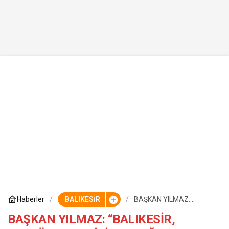
Haberler
BALIKESİR
BAŞKAN YILMAZ:
“BALIKESİR, ATATÜRK
SEVGİSİYLE
BAŞKAN YILMAZ: “BALIKESİR,
YOĞRULMUŞ BİR ŞEHİR”