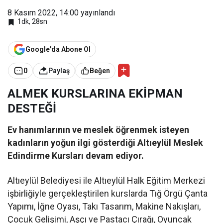
8 Kasım 2022, 14:00
yayınlandı
1dk, 28sn
Google'da Abone Ol
0
Paylaş
Beğen
ALMEK KURSLARINA EKİPMAN
DESTEĞİ
Ev hanımlarının ve meslek öğrenmek isteyen
kadınların yoğun ilgi gösterdiği Altıeylül Meslek
Edindirme Kursları devam ediyor.
Altıeylül Belediyesi ile Altıeylül Halk Eğitim Merkezi
işbirliğiyle gerçekleştirilen kurslarda Tığ Örgü Çanta
Yapımı, İğne Oyası, Takı Tasarım, Makine Nakışları,
Çocuk Gelişimi, Aşçı ve Pastacı Çırağı, Oyuncak