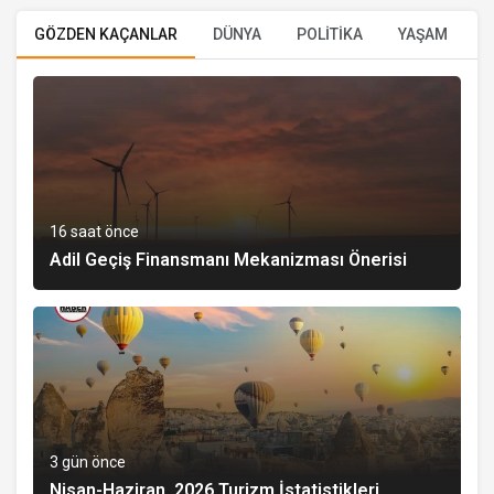
GÖZDEN KAÇANLAR
DÜNYA
POLİTİKA
YAŞAM
E
16 saat önce
Adil Geçiş Finansmanı Mekanizması Önerisi
3 gün önce
Nisan-Haziran, 2026 Turizm İstatistikleri