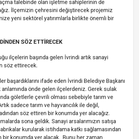
 açma talebinde olan işletme sahiplerinin de
ağız. İlçemizin çehresini değiştirecek projemiz
e yeni sektörel yatırımlarla birlikte önemli bir
NDİNDEN SÖZ ETTİRECEK
ğu ilçelerin başında gelen İvrindi artık sanayi
n söz ettirecek.
ler başardıklarını ifade eden İvrindi Belediye Başkanı
 anlamında önde gelen ilçelerdeniz. Gerek sulak
fında göletlerle çevrili olması sebebiyle tarım ve
 Artık sadece tarım ve hayvancılık ile değil,
 adından söz ettiren bir konumda yer alacağız.
ışmalarda sona geldik. Sanayi arsalarımızın satışa
fabrikalar kurularak istihdama katkı sağlamasından
ren bir konumda yer alacak. Bunu her zaman