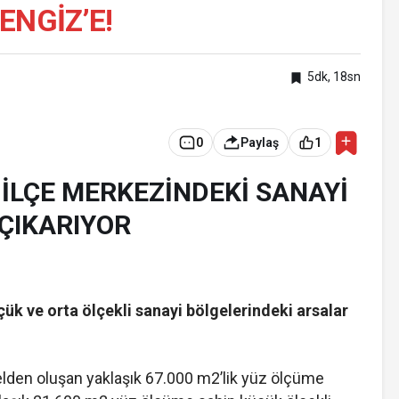
ENGİZ’E!
5dk, 18sn
0
Paylaş
1
, İLÇE MERKEZİNDEKİ SANAYİ
 ÇIKARIYOR
çük ve orta ölçekli sanayi bölgelerindeki arsalar
rselden oluşan yaklaşık 67.000 m2’lik yüz ölçüme