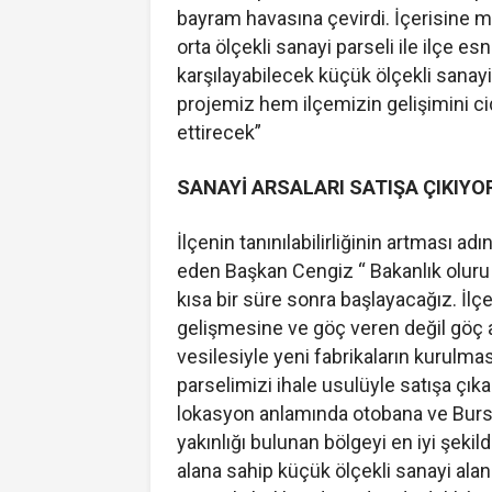
bayram havasına çevirdi. İçerisine 
orta ölçekli sanayi parseli ile ilçe es
karşılayabilecek küçük ölçekli sanayi
projemiz hem ilçemizin gelişimini 
ettirecek”
SANAYİ ARSALARI SATIŞA ÇIKIYO
İlçenin tanınılabilirliğinin artması ad
eden Başkan Cengiz “ Bakanlık oluru 
kısa bir süre sonra başlayacağız. İl
gelişmesine ve göç veren değil göç a
vesilesiyle yeni fabrikaların kurulmas
parselimizi ihale usulüyle satışa çı
lokasyon anlamında otobana ve Bursa,
yakınlığı bulunan bölgeyi en iyi şeki
alana sahip küçük ölçekli sanayi ala