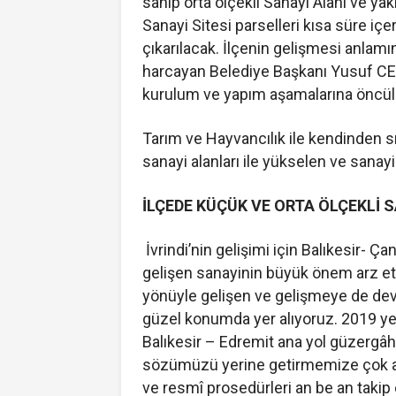
sahip orta ölçekli Sanayi Alanı ve y
Sanayi Sitesi parselleri kısa süre içe
çıkarılacak. İlçenin gelişmesi anla
harcayan Belediye Başkanı Yusuf CENG
kurulum ve yapım aşamalarına öncül
Tarım ve Hayvancılık ile kendinden sıkl
sanayi alanları ile yükselen ve sana
İLÇEDE KÜÇÜK VE ORTA ÖLÇEKLİ 
İvrindi’nin gelişimi için Balıkesir- Ç
gelişen sanayinin büyük önem arz ett
yönüyle gelişen ve gelişmeye de deva
güzel konumda yer alıyoruz. 2019 yer
Balıkesir – Edremit ana yol güzerg
sözümüzü yerine getirmemize çok az 
ve resmî prosedürleri an be an takip