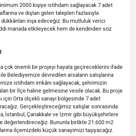
minimum 2000 kişiye istihdam sağlayacak 7 adet
naflarına ve dıştan gelen talepleri fazlasıyla
 dükkânları inşa edeceğiz. Bu mutluluk verici
ciddi manada etkileyecek hem de kendinden söz
R
ına çok önemli bir projeyi hayata geçireceklerini ifade
ile Belediyemize devredilen arsaların satışlarına
çemize istihdam imkânı sağlayacak, şehrimizin
lan bir İlçe haline gelmesine vesile olacak. Bu proje
ı için Orta ölçekli sanayi bölgesinde 7 adet
karacağız. Gerçekleştireceğimiz satışlar sonrasında
 İstanbul, Çanakkale ve İzmir gibi büyükşehirlere
lde değerlendireceğiz. Bununla birlikte 21.600 m2
nlarına ilçemizdeki küçük sanayimizi taşıyacağız.