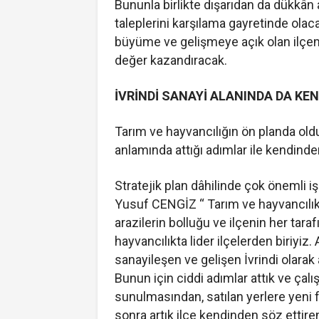
Bununla birlikte dışarıdan da dükkân
taleplerini karşılama gayretinde olac
büyüme ve gelişmeye açık olan ilçemiz
değer kazandıracak.
İVRİNDİ SANAYİ ALANINDA DA KE
Tarım ve hayvancılığın ön planda oldu
anlamında attığı adımlar ile kendinde
Stratejik plan dâhilinde çok önemli iş
Yusuf CENGİZ “ Tarım ve hayvancılık
arazilerin bolluğu ve ilçenin her tara
hayvancılıkta lider ilçelerden biriyiz.
sanayileşen ve gelişen İvrindi olarak
Bunun için ciddi adımlar attık ve çal
sunulmasından, satılan yerlere yeni 
sonra artık ilçe kendinden söz etti