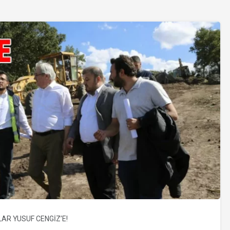
LAR YUSUF CENGİZ’E!