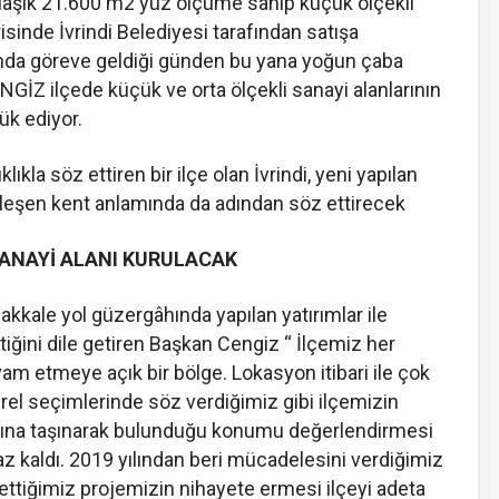
aklaşık 21.600 m2 yüz ölçüme sahip küçük ölçekli
risinde İvrindi Belediyesi tarafından satışa
mında göreve geldiği günden bu yana yoğun çaba
İZ ilçede küçük ve orta ölçekli sanayi alanlarının
ük ediyor.
ıkla söz ettiren bir ilçe olan İvrindi, yeni yapılan
yileşen kent anlamında da adından söz ettirecek
SANAYİ ALANI KURULACAK
anakkale yol güzergâhında yapılan yatırımlar ile
iğini dile getiren Başkan Cengiz “ İlçemiz her
m etmeye açık bir bölge. Lokasyon itibari ile çok
el seçimlerinde söz verdiğimiz gibi ilçemizin
âhına taşınarak bulunduğu konumu değerlendirmesi
kaldı. 2019 yılından beri mücadelesini verdiğimiz
 ettiğimiz projemizin nihayete ermesi ilçeyi adeta