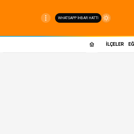
WHATSAPP İHBAR HATTI
Mod
değiştir
İLÇELER
EĞ
Gündüz Modu
Gündüz modunu seçin.
Gece Modu
Gece modunu seçin.
Sistem Modu
Sistem modunu seçin.