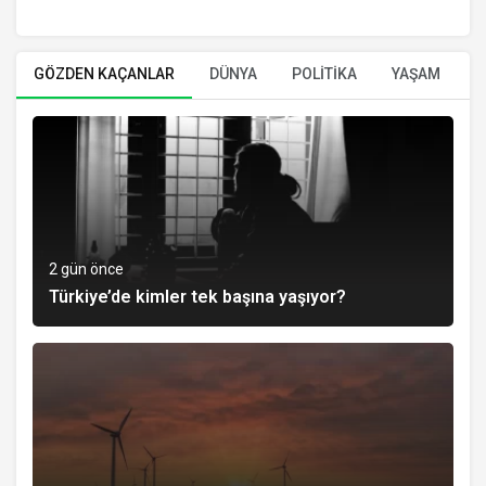
GÖZDEN KAÇANLAR
DÜNYA
POLİTİKA
YAŞAM
E
2 gün önce
Türkiye’de kimler tek başına yaşıyor?