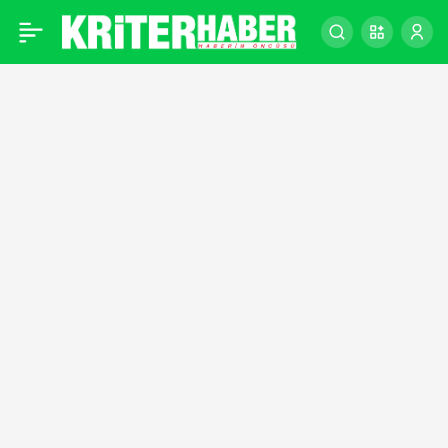
Zlatan İbrahimovic,
0
futbolu bıraktı