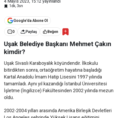
4 Mayıs 2023, 15:12
yayınlandı
met
Çakın
1dk, 3sn
Google'da Abone Ol
0
Paylaş
Beğen
Uşak Belediye Başkanı Mehmet Çakın
kimdir?
Uşak Sivaslı Karaboyalık köyündendir. İlkokulu
bitirdikten sonra, ortaöğretim hayatına başladığı
Kartal Anadolu İmam Hatip Lisesini 1997 yılında
tamamladı. Aynı yıl kazandığı İstanbul Üniversitesi
İşletme (İngilizce) Fakültesinden 2002 yılında mezun
oldu.
2002-2004 yılları arasında Amerika Birleşik Devletleri
Los Angeles şehrinde Yüksek Lisans eğitimini