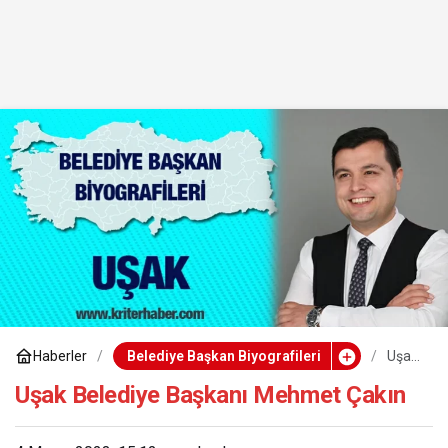
Haberler
Belediye Başkan Biyografileri
Uşak
Beled
iye
Uşak Belediye Başkanı Mehmet Çakın
Başk
anı
Meh