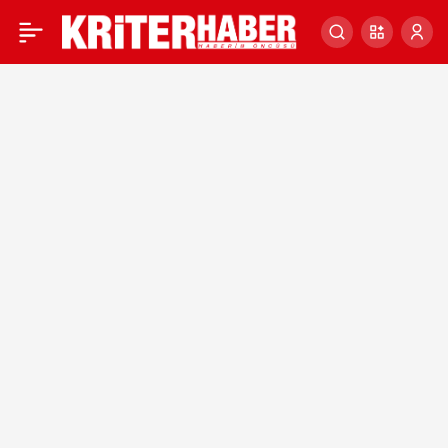
Uşak Belediye Başkanı
0
Mehmet Çakın