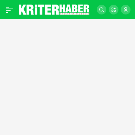
Türkiye Kadın Tekvando
0
Milli Takımı, dünya
şampiyonu oldu