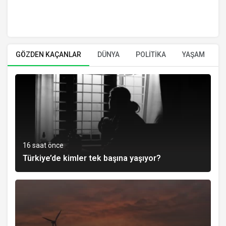
GÖZDEN KAÇANLAR
DÜNYA
POLİTİKA
YAŞAM
E
16 saat önce
Türkiye’de kimler tek başına yaşıyor?