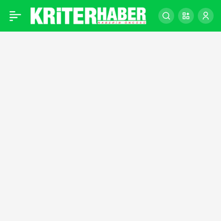
Türkiye atletizmi altyapısı
0
ve yetişen iyi sporcularla
çıtayı yükseltecek