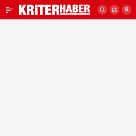
TBMM Genel Kurulu yarın
0
yemin töreni için
toplanacak