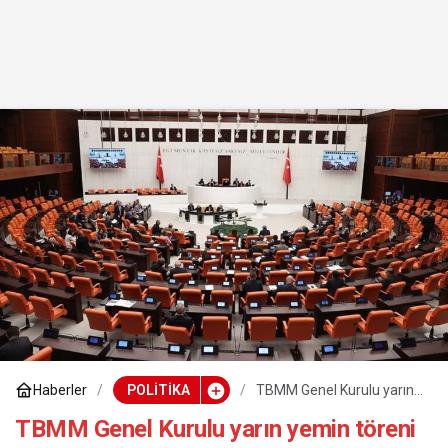
Haberler
POLİTİKA
TBMM Genel Kurulu yarın
yemin töreni için
toplanacak
TBMM Genel Kurulu yarın yemin töreni