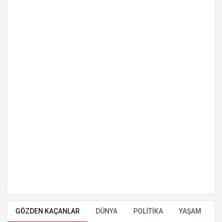
GÖZDEN KAÇANLAR
DÜNYA
POLİTİKA
YAŞAM
E