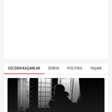
GÖZDEN KAÇANLAR
DÜNYA
POLİTİKA
YAŞAM
E