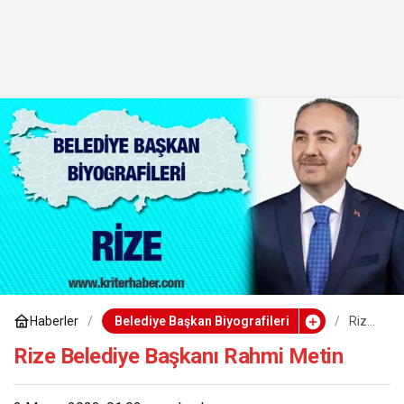
Haberler
Belediye Başkan Biyografileri
Rize
Beled
iye
Rize Belediye Başkanı Rahmi Metin
Başk
anı
Rah