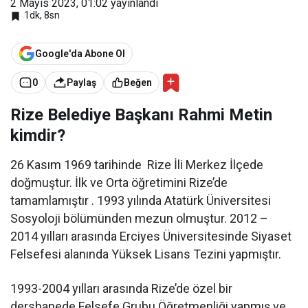
2 Mayıs 2023, 01:02
yayınlandı
mi
Metin
1dk, 8sn
Google'da Abone Ol
0
Paylaş
Beğen
Rize Belediye Başkanı Rahmi Metin
kimdir?
26 Kasım 1969 tarihinde Rize İli Merkez İlçede
doğmuştur. İlk ve Orta öğretimini Rize’de
tamamlamıştır . 1993 yılında Atatürk Üniversitesi
Sosyoloji bölümünden mezun olmuştur. 2012 –
2014 yılları arasında Erciyes Üniversitesinde Siyaset
Felsefesi alanında Yüksek Lisans Tezini yapmıştır.
1993-2004 yılları arasında Rize’de özel bir
dershanede Felsefe Grubu Öğretmenliği yapmış ve