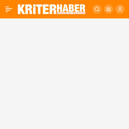
OĞURLU İŞİ SIKI
0
TUTUYOR!