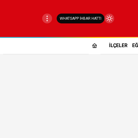
WHATSAPP İHBAR HATTI
Mod
değiştir
İLÇELER
EĞ
Gündüz Modu
Gündüz modunu seçin.
Gece Modu
Gece modunu seçin.
Sistem Modu
Sistem modunu seçin.