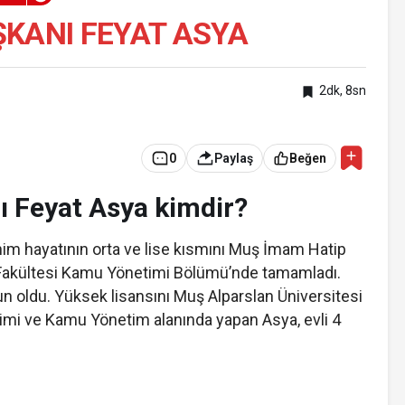
ŞKANI FEYAT ASYA
2dk, 8sn
0
Paylaş
Beğen
ı Feyat Asya kimdir?
im hayatının orta ve lise kısmını Muş İmam Hatip
at Fakültesi Kamu Yönetimi Bölümü’nde tamamladı.
n oldu. Yüksek lisansını Muş Alparslan Üniversitesi
limi ve Kamu Yönetim alanında yapan Asya, evli 4