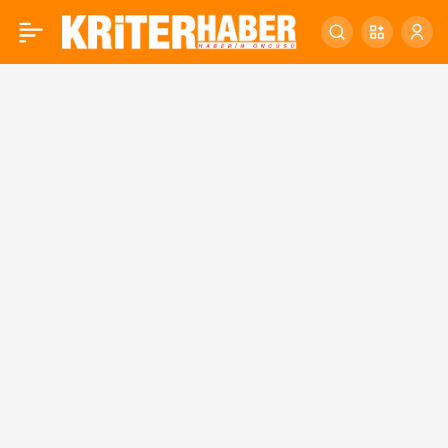
NATO
0