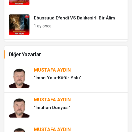
Ebussuud Efendi VS Balıkesirli Bir Âlim
1 ay önce
Atları Nasıl Kaçırdılar?
Diğer Yazarlar
2 ay önce
MUSTAFA AYDIN
Cemaati Olmayan Cami
"İman Yolu-Küfür Yolu"
2 ay önce
MUSTAFA AYDIN
Balıkesir’de Golf!
"İmtihan Dünyası"
2 ay önce
MUSTAFA AYDIN