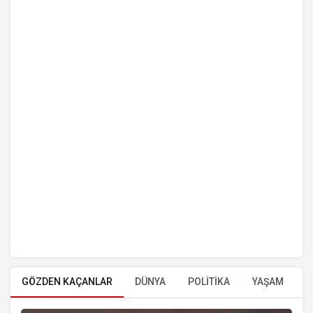
GÖZDEN KAÇANLAR
DÜNYA
POLİTİKA
YAŞAM
E