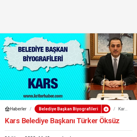
Haberler
Belediye Başkan Biyografileri
Kars
Beled
iye
Kars Belediye Başkanı Türker Öksüz
Başk
anı
Türke