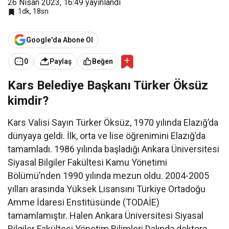
26 Nisan 2023, 16:49
yayınlandı
r
Öksü
1dk, 18sn
z
Google'da Abone Ol
0
Paylaş
Beğen
Kars Belediye Başkanı Türker Öksüz
kimdir?
Kars Valisi Sayın Türker Öksüz, 1970 yılında Elazığ’da
dünyaya geldi. İlk, orta ve lise öğrenimini Elazığ’da
tamamladı. 1986 yılında başladığı Ankara Üniversitesi
Siyasal Bilgiler Fakültesi Kamu Yönetimi
Bölümü’nden 1990 yılında mezun oldu. 2004-2005
yılları arasında Yüksek Lisansını Türkiye Ortadoğu
Amme İdaresi Enstitüsünde (TODAİE)
tamamlamıştır. Halen Ankara Üniversitesi Siyasal
Bilgiler Fakültesi Yönetim Bilimleri Dalında doktora