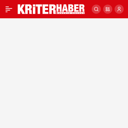
Kars Belediye Başkanı
0
Türker Öksüz