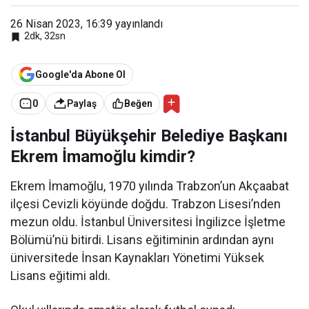
iye
Başk
26 Nisan 2023, 16:39
yayınlandı
anı
2dk, 32sn
Ekre
m
İma
moğl
Google'da Abone Ol
u
0
Paylaş
Beğen
İstanbul Büyükşehir Belediye Başkanı
Ekrem İmamoğlu kimdir?
Ekrem İmamoğlu, 1970 yılında Trabzon’un Akçaabat
ilçesi Cevizli köyünde doğdu. Trabzon Lisesi’nden
mezun oldu. İstanbul Üniversitesi İngilizce İşletme
Bölümü’nü bitirdi. Lisans eğitiminin ardından aynı
üniversitede İnsan Kaynakları Yönetimi Yüksek
Lisans eğitimi aldı.