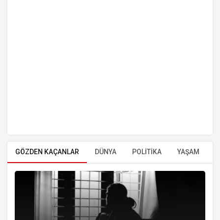
GÖZDEN KAÇANLAR
DÜNYA
POLİTİKA
YAŞAM
E