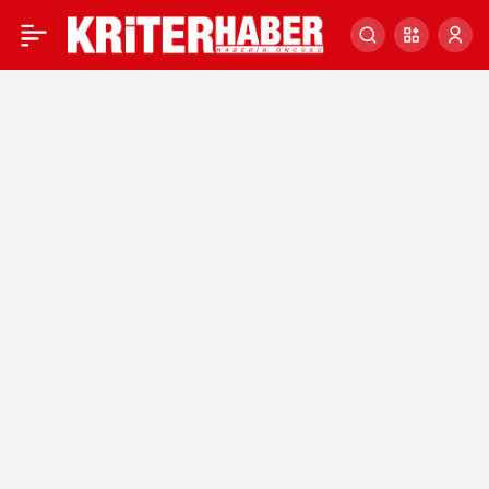
İstanbul Büyükşehir
0
Belediye Başkanı Ekrem
İmamoğlu