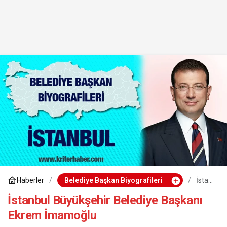
Haberler
Belediye Başkan Biyografileri
İstan
bul
Büyü
İstanbul Büyükşehir Belediye Başkanı
kşehi
Ekrem İmamoğlu
r
Beled