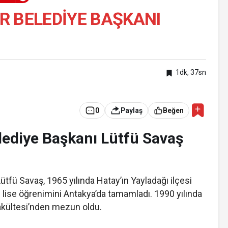
R BELEDIYE BAŞKANI
1dk, 37sn
0
Paylaş
Beğen
lediye Başkanı Lütfü Savaş
tfü Savaş, 1965 yılında Hatay’ın Yayladağı ilçesi
 lise öğrenimini Antakya’da tamamladı. 1990 yılında
Fakültesi’nden mezun oldu.