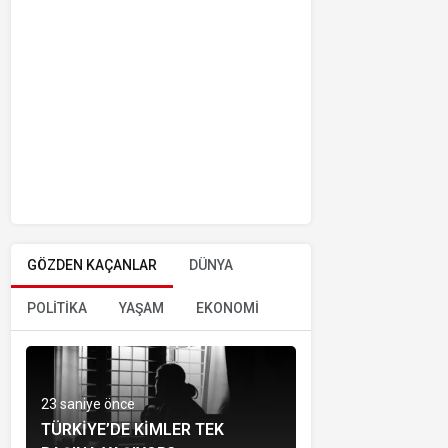
GÖZDEN KAÇANLAR
DÜNYA
POLİTİKA
YAŞAM
EKONOMİ
23 saniye önce
TÜRKIYE’DE KIMLER TEK