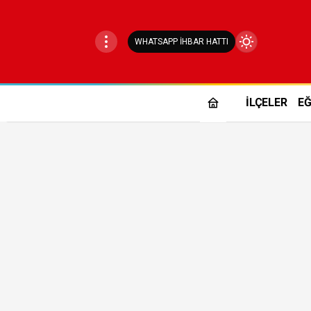
WHATSAPP İHBAR HATTI
Mod
değiştir
İLÇELER
EĞ
Gündüz Modu
Gündüz modunu seçin.
Gece Modu
Gece modunu seçin.
Sistem Modu
Sistem modunu seçin.