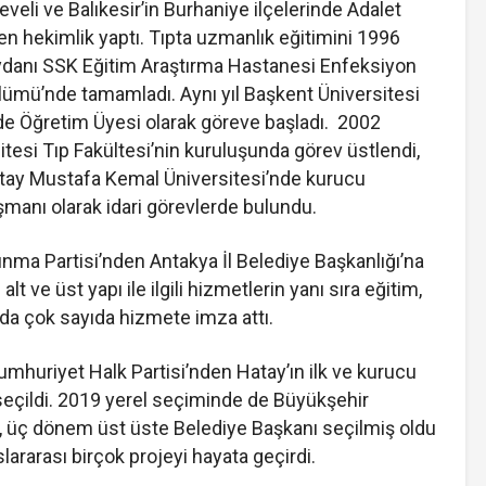
eveli ve Balıkesir’in Burhaniye ilçelerinde Adalet
en hekimlik yaptı. Tıpta uzmanlık eğitimini 1996
eydanı SSK Eğitim Araştırma Hastanesi Enfeksiyon
Bölümü’nde tamamladı. Aynı yıl Başkent Üniversitesi
e Öğretim Üyesi olarak göreve başladı. 2002
tesi Tıp Fakültesi’nin kuruluşunda görev üstlendi,
Hatay Mustafa Kemal Üniversitesi’nde kurucu
manı olarak idari görevlerde bulundu.
nma Partisi’nden Antakya İl Belediye Başkanlığı’na
 ve üst yapı ile ilgili hizmetlerin yanı sıra eğitim,
arda çok sayıda hizmete imza attı.
mhuriyet Halk Partisi’nden Hatay’ın ilk ve kurucu
seçildi. 2019 yerel seçiminde de Büyükşehir
ş, üç dönem üst üste Belediye Başkanı seçilmiş oldu
lararası birçok projeyi hayata geçirdi.