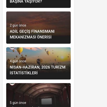
BAŞINA YAŞIYOR?
2 gün önce
ADIL GEÇIŞ FINANSMANI
MEKANIZMASI ÖNERISI
4 gün önce
NISAN-HAZIRAN, 2026 TURIZM
İSTATISTIKLERI
5 gün önce