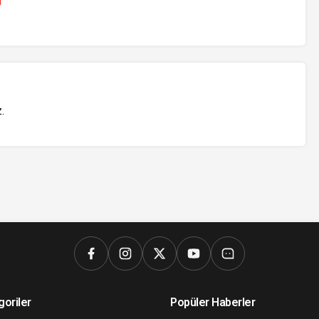
z
.
goriler
Popüler Haberler