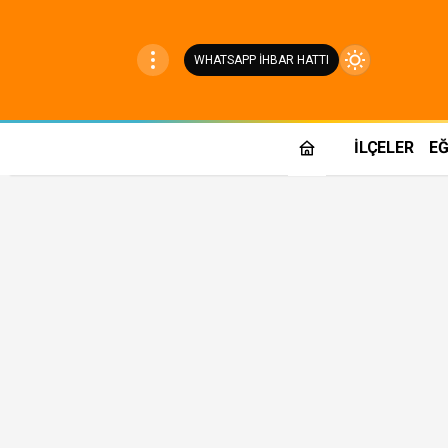
WHATSAPP İHBAR HATTI
Mod
değiştir
İLÇELER
EĞ
Gündüz Modu
Gündüz modunu seçin.
Gece Modu
Gece modunu seçin.
Sistem Modu
Sistem modunu seçin.