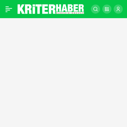
Galatasaray’a
0
şampiyonluk kupasını,
derbi maçın ardından TFF
Başkanı Büyükekşi
verecek