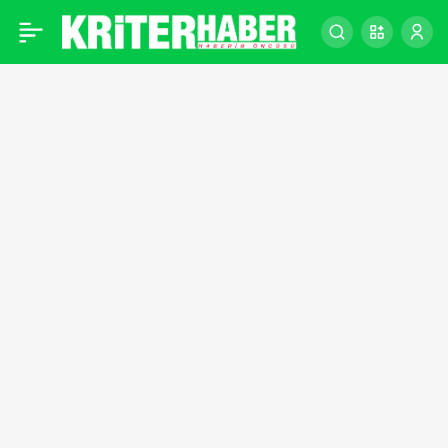
Fransa Açık’ta Novak
0
Djokovic 4. tur bileti aldı