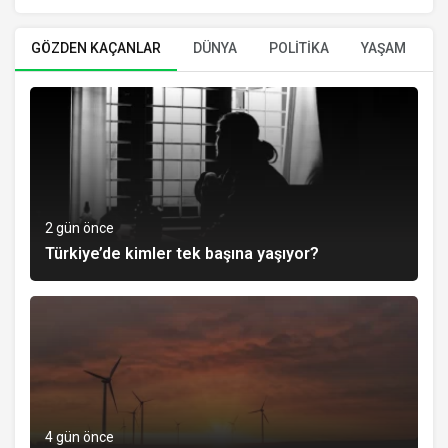
GÖZDEN KAÇANLAR
DÜNYA
POLİTİKA
YAŞAM
E
2 gün önce
Türkiye’de kimler tek başına yaşıyor?
4 gün önce