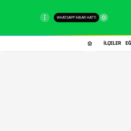
WHATSAPP İHBAR HATTI
Mod
değiştir
İLÇELER
EĞ
Gündüz Modu
Gündüz modunu seçin.
Gece Modu
Gece modunu seçin.
Sistem Modu
Sistem modunu seçin.