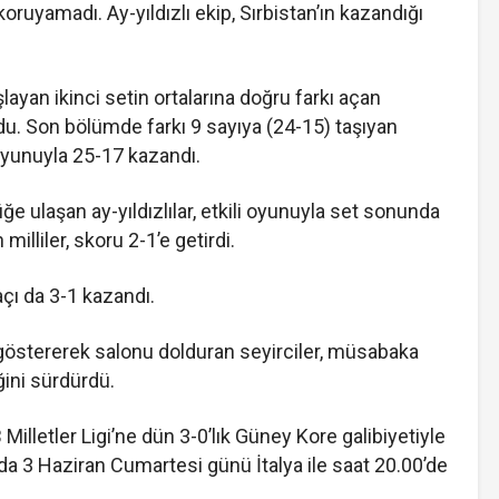
koruyamadı. Ay-yıldızlı ekip, Sırbistan’ın kazandığı
aşlayan ikinci setin ortalarına doğru farkı açan
rdu. Son bölümde farkı 9 sayıya (24-15) taşıyan
n oyunuyla 25-17 kazandı.
ğe ulaşan ay-yıldızlılar, etkili oyunuyla set sonunda
illiler, skoru 2-1’e getirdi.
açı da 3-1 kazandı.
 göstererek salonu dolduran seyirciler, müsabaka
ğini sürdürdü.
B Milletler Ligi’ne dün 3-0’lık Güney Kore galibiyetiyle
da 3 Haziran Cumartesi günü İtalya ile saat 20.00’de