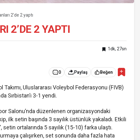
anları 2’de 2 yaptı
I 2’DE 2 YAPTI
1dk, 27sn
0
Paylaş
Beğen
l Takımı, Uluslararası Voleybol Federasyonu (FIVB)
nda Sırbistan’ı 3-1 yendi.
 Spor Salonu’nda düzenlenen organizasyondaki
p, ilk setin başında 3 sayılık üstünlük yakaladı. Etkili
setin ortalarında 5 sayılık (15-10) farka ulaştı.
urdurmaya çalışırken, set sonunda daha fazla hata