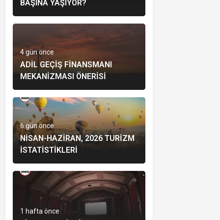
BAŞINA YAŞIYOR?
4 gün önce
ADIL GEÇIŞ FINANSMANI
MEKANIZMASI ÖNERISI
6 gün önce
NISAN-HAZIRAN, 2026 TURIZM
İSTATISTIKLERI
1 hafta önce