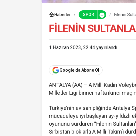
Haberler
SPOR
Filenin Sult
FILENIN SULTANLAR
1 Haziran 2023, 22:44
yayınlandı
Google'da Abone Ol
ANTALYA (AA) – A Milli Kadın Voleybo
Milletler Ligi birinci hafta ikinci maçı
Türkiye’nin ev sahipliğinde Antalya
mücadeleye iyi başlayan ay-yıldızlı eki
oyununu sürdüren “Filenin Sultanları”, 
Sırbistan bloklarla A Milli Takım’ı d