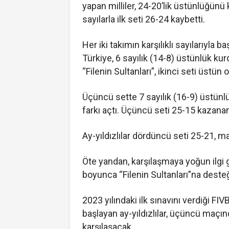
yapan milliler, 24-20’lik üstünlüğünü 
sayılarla ilk seti 26-24 kaybetti.
Her iki takımın karşılıklı sayılarıyla b
Türkiye, 6 sayılık (14-8) üstünlük ku
“Filenin Sultanları”, ikinci seti üstü
Üçüncü sette 7 sayılık (16-9) üstünlü
farkı açtı. Üçüncü seti 25-15 kazanan m
Ay-yıldızlılar dördüncü seti 25-21, m
Öte yandan, karşılaşmaya yoğun ilgi
boyunca “Filenin Sultanları”na deste
2023 yılındaki ilk sınavını verdiği FIV
başlayan ay-yıldızlılar, üçüncü maçın
karşılaşacak.