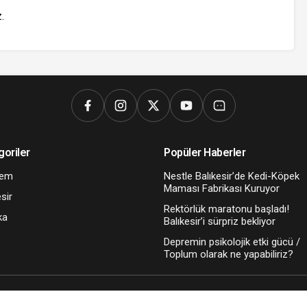
z
.
goriler
Popüler Haberler
dem
Nestle Balıkesir’de Kedi-Köpek
Maması Fabrikası Kuruyor
sir
Rektörlük maratonu başladı!
ka
Balıkesir’i sürpriz bekliyor
Depremin psikolojik etki gücü /
Toplum olarak ne yapabiliriz?
Kriter Haber bir MT DİJİTAL Kuruluşudur