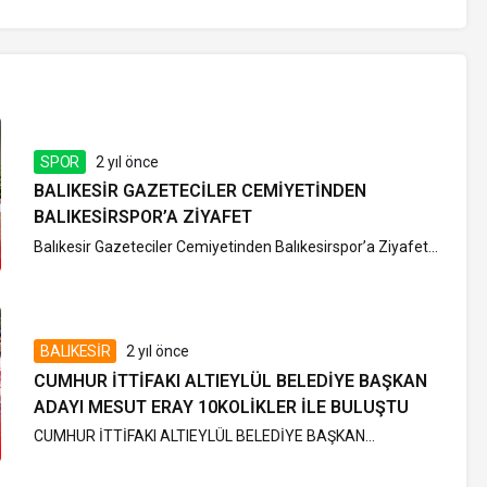
SPOR
2 yıl önce
BALIKESIR GAZETECILER CEMIYETINDEN
BALIKESIRSPOR’A ZIYAFET
Balıkesir Gazeteciler Cemiyetinden Balıkesirspor’a Ziyafet...
BALIKESİR
2 yıl önce
CUMHUR İTTİFAKI ALTIEYLÜL BELEDİYE BAŞKAN
ADAYI MESUT ERAY 10KOLİKLER İLE BULUŞTU
CUMHUR İTTİFAKI ALTIEYLÜL BELEDİYE BAŞKAN...