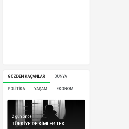
GÖZDEN KAÇANLAR
DÜNYA
POLİTİKA
YAŞAM
EKONOMİ
2 gün önce
TÜRKIYE’DE KIMLER TEK