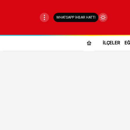
WHATSAPP İHBAR HATTI
Mod
değiştir
İLÇELER
EĞ
Gündüz Modu
Gündüz modunu seçin.
Gece Modu
Gece modunu seçin.
Sistem Modu
Sistem modunu seçin.