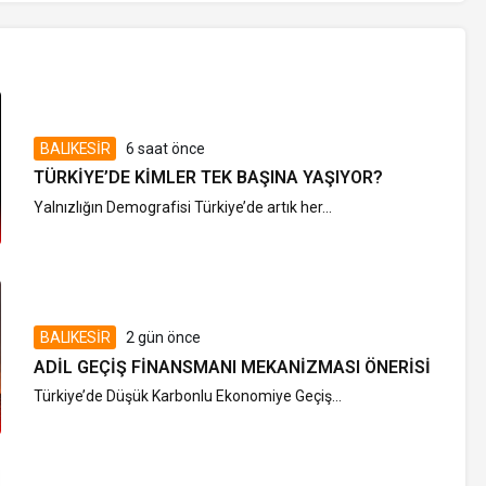
BALIKESİR
6 saat önce
TÜRKIYE’DE KIMLER TEK BAŞINA YAŞIYOR?
Yalnızlığın Demografisi Türkiye’de artık her...
BALIKESİR
2 gün önce
ADIL GEÇIŞ FINANSMANI MEKANIZMASI ÖNERISI
Türkiye’de Düşük Karbonlu Ekonomiye Geçiş...