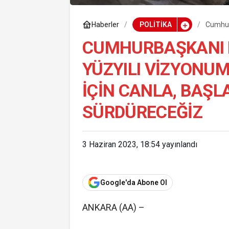
Haberler
POLİTİKA
Cumhur
geçirme
CUMHURBAŞKANI 
YÜZYILI VIZYONU
IÇIN CANLA, BAŞL
SÜRDÜRECEĞIZ
3 Haziran 2023, 18:54
yayınlandı
Google'da Abone Ol
ANKARA (AA) –