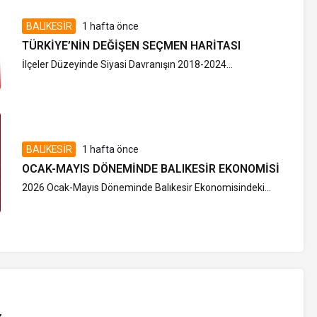
BALIKESİR
1 hafta önce
TÜRKIYE’NIN DEĞIŞEN SEÇMEN HARITASI
İlçeler Düzeyinde Siyasi Davranışın 2018-2024...
BALIKESİR
1 hafta önce
OCAK-MAYIS DÖNEMINDE BALIKESIR EKONOMISI
2026 Ocak-Mayıs Döneminde Balıkesir Ekonomisindeki...
z
.