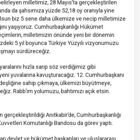
elirleyen milletimiz, 28 Mayıs’ta gerçekleştirilen
unda da şahsımıza yüzde 52,18 oy oranıyla yine
lsun biz 5 sene daha ülkemize ve necip milletimize
ğını yaşıyoruz. Cumhurbaşkanlığı Hükümet
eçimlerin, milletimizin önünde yeni bir dönemin
üzdeki 5 yıl boyunca Türkiye Yüzyılı vizyonumuzu
lışmayı sürdüreceğiz.
aralarını hızla sarıp söz verdiğimiz gibi
yeni yuvalarına kavuşturacağız. 12. Cumhurbaşkanı
ardeşliğine sahip çıkmaya, ülkemizi büyütmeye,
iz. Rabb’im yolumuzu, bahtımızı açık etsin.
n gerçekleştirildiği Anıtkabir’de, Cumhurbaşkanlığı
 Kuvvetleri Komutanlığı Bandosu da görev yaptı.
ndan devlet ve hükümet başkanları ve uluslararası