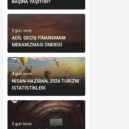
BAŞINA YAŞIYOR?
2 gün önce
ADIL GEÇIŞ FINANSMANI
MEKANIZMASI ÖNERISI
4 gün önce
NISAN-HAZIRAN, 2026 TURIZM
İSTATISTIKLERI
5 gün önce