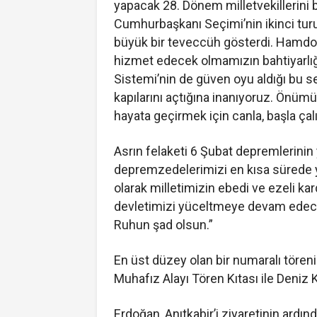
yapacak 28. Dönem milletvekillerini b
Cumhurbaşkanı Seçimi’nin ikinci tur
büyük bir teveccüh gösterdi. Hamdo
hizmet edecek olmamızın bahtiyarlı
Sistemi’nin de güven oyu aldığı bu s
kapılarını açtığına inanıyoruz. Önüm
hayata geçirmek için canla, başla ça
Asrın felaketi 6 Şubat depremlerinin y
depremzedelerimizi en kısa sürede 
olarak milletimizin ebedi ve ezeli k
devletimizi yüceltmeye devam edeceğ
Ruhun şad olsun.”
En üst düzey olan bir numaralı töreni
Muhafız Alayı Tören Kıtası ile Deniz
Erdoğan, Anıtkabir’i ziyaretinin ardı