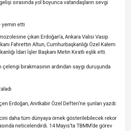
elişi sırasında yol boyunca vatandaşların sevgi
yemin etti
 mozolesine çıkan Erdoğan’a, Ankara Valisi Vasip
şkanı Fahrettin Altun, Cumhurbaşkanlığı Özel Kalem
ğı İdari İşler Başkanı Metin Kıratlı eşlik etti.
an çelengi bırakmasının ardından saygı duruşunda
zaladı
çen Erdoğan, Anıtkabir Özel Defteri’ne şunları yazdı:
ecini daha tüm dünyaya örnek gösterilebilecek rekor
vasında neticelendirdi. 14 Mayıs’ta TBMM’de görev