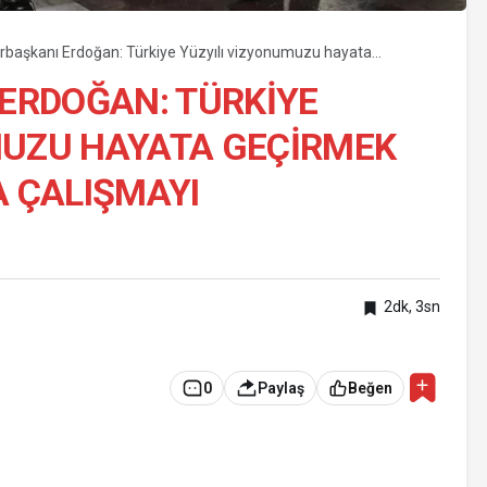
başkanı Erdoğan: Türkiye Yüzyılı vizyonumuzu hayata
k için canla, başla çalışmayı sürdüreceğiz
ERDOĞAN: TÜRKIYE
MUZU HAYATA GEÇIRMEK
A ÇALIŞMAYI
2dk, 3sn
0
Paylaş
Beğen