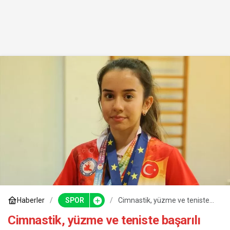
Haberler
SPOR
Cimnastik, yüzme ve teniste
başarılı olan genç sporcu,
wushuda dünya şampiyonu
Cimnastik, yüzme ve teniste başarılı
olmak için çalışıyor