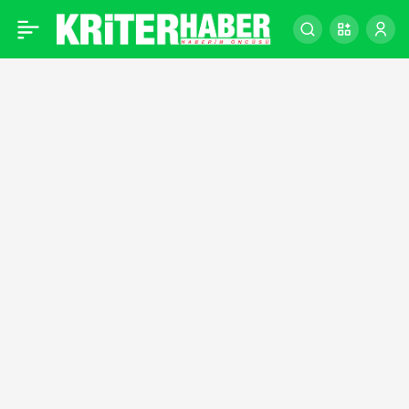
Cimnastik, yüzme ve
0
teniste başarılı olan genç
sporcu, wushuda dünya
şampiyonu olmak için
çalışıyor