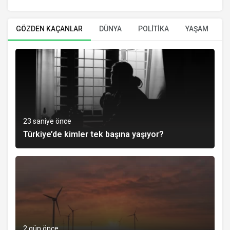
GÖZDEN KAÇANLAR
DÜNYA
POLİTİKA
YAŞAM
E
23 saniye önce
Türkiye’de kimler tek başına yaşıyor?
2 gün önce