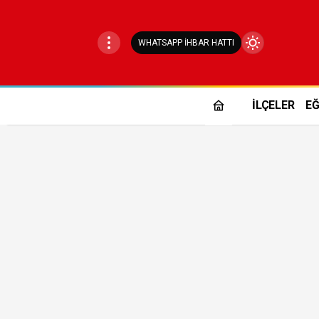
WHATSAPP İHBAR HATTI
Mod
değiştir
İLÇELER
EĞ
Gündüz Modu
Gündüz modunu seçin.
Gece Modu
Gece modunu seçin.
Sistem Modu
Sistem modunu seçin.