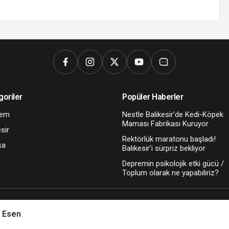
goriler
Popüler Haberler
dem
Nestle Balıkesir’de Kedi-Köpek
Maması Fabrikası Kuruyor
sir
Rektörlük maratonu başladı!
ka
Balıkesir’i sürpriz bekliyor
Depremin psikolojik etki gücü /
Toplum olarak ne yapabiliriz?
Kriter Haber bir MT DİJİTAL Kuruluşudur
ı Esen