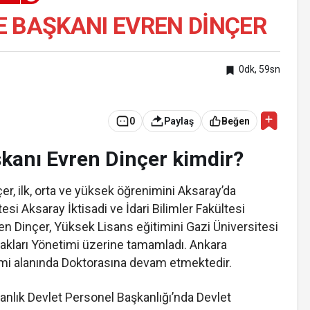
E BAŞKANI EVREN DINÇER
0dk, 59sn
0
Paylaş
Beğen
kanı Evren Dinçer kimdir?
r, ilk, orta ve yüksek öğrenimini Aksaray’da
si Aksaray İktisadi ve İdari Bilimler Fakültesi
 Dinçer, Yüksek Lisans eğitimini Gazi Üniversitesi
nakları Yönetimi üzerine tamamladı. Ankara
timi alanında Doktorasına devam etmektedir.
nlık Devlet Personel Başkanlığı’nda Devlet