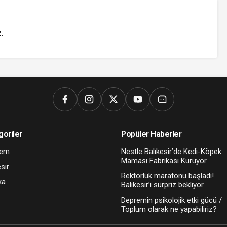
z
.
goriler
Popüler Haberler
dem
Nestle Balıkesir’de Kedi-Köpek
Maması Fabrikası Kuruyor
sir
Rektörlük maratonu başladı!
ka
Balıkesir’i sürpriz bekliyor
Depremin psikolojik etki gücü /
Toplum olarak ne yapabiliriz?