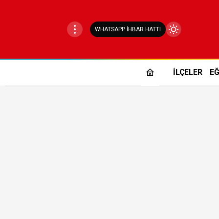
WHATSAPP İHBAR HATTI
Mod
değiştir
İLÇELER
EĞ
Gündüz Modu
Gündüz modunu seçin.
Gece Modu
Gece modunu seçin.
Sistem Modu
Sistem modunu seçin.