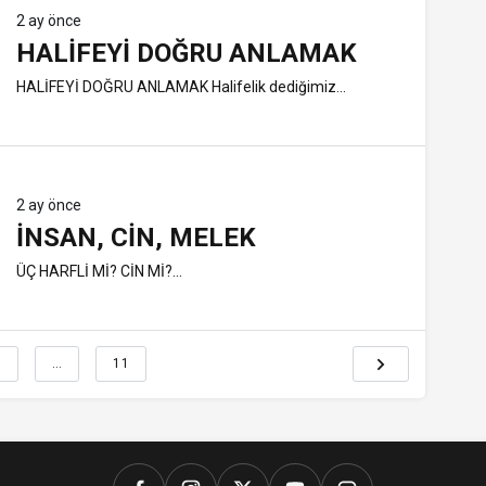
2 ay önce
HALİFEYİ DOĞRU ANLAMAK
HALİFEYİ DOĞRU ANLAMAK Halifelik dediğimiz...
2 ay önce
İNSAN, CIN, MELEK
ÜÇ HARFLİ Mİ? CİN Mİ?...
6
…
11