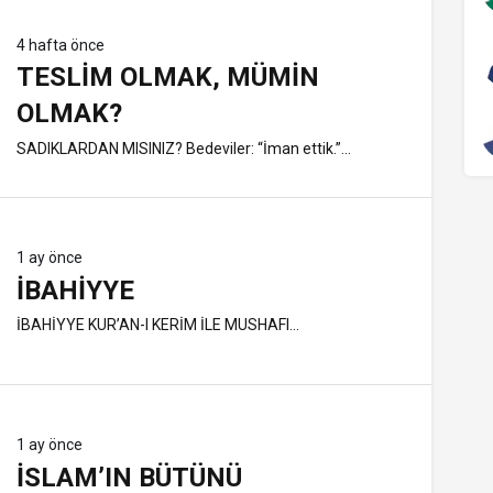
4 hafta önce
TESLIM OLMAK, MÜMIN
OLMAK?
SADIKLARDAN MISINIZ? Bedeviler: “İman ettik.”...
1 ay önce
İBAHIYYE
İBAHİYYE KUR’AN-I KERİM İLE MUSHAFI...
1 ay önce
İSLAM’IN BÜTÜNÜ