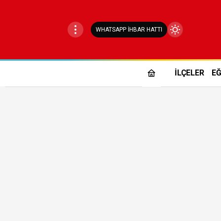
WHATSAPP İHBAR HATTI
Mod
değiştir
İLÇELER
EĞ
Gündüz Modu
Gündüz modunu seçin.
Gece Modu
Gece modunu seçin.
Sistem Modu
Sistem modunu seçin.