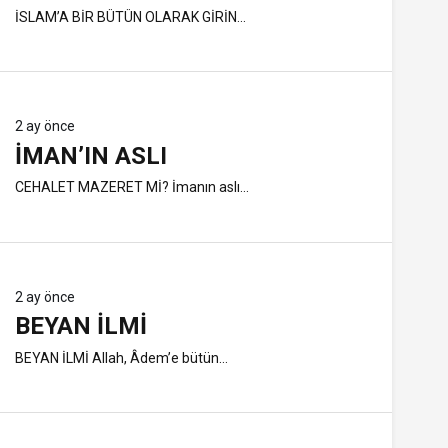
İSLAM’A BİR BÜTÜN OLARAK GİRİN...
2 ay önce
İMAN’IN ASLI
CEHALET MAZERET Mİ? İmanın aslı...
2 ay önce
BEYAN İLMI
BEYAN İLMİ Allah, Âdem’e bütün...