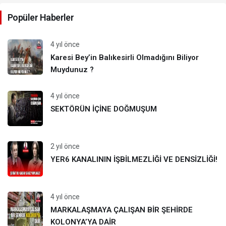
Popüler Haberler
4 yıl önce
Karesi Bey’in Balıkesirli Olmadığını Biliyor
Muydunuz ?
4 yıl önce
SEKTÖRÜN İÇİNE DOĞMUŞUM
2 yıl önce
YER6 KANALININ İŞBİLMEZLİĞİ VE DENSİZLİĞİ!
4 yıl önce
MARKALAŞMAYA ÇALIŞAN BİR ŞEHİRDE
KOLONYA’YA DAİR