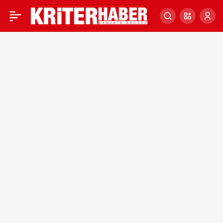
Cumhuriyet
Başsavcısı
Abdulkadir
Akın
Haberleri