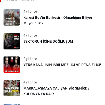
4 yıl önce
Karesi Bey’in Balıkesirli Olmadığını Biliyor
Muydunuz ?
4 yıl önce
SEKTÖRÜN İÇİNE DOĞMUŞUM
2 yıl önce
YER6 KANALININ İŞBİLMEZLİĞİ VE DENSİZLİĞİ!
4 yıl önce
MARKALAŞMAYA ÇALIŞAN BİR ŞEHİRDE
KOLONYA’YA DAİR