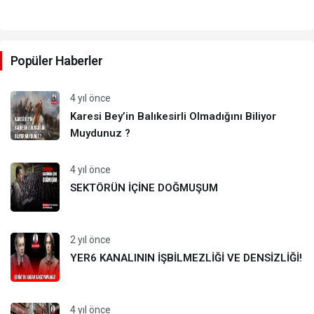
Yazarlarımız
Popüler Haberler
4 yıl önce
Karesi Bey’in Balıkesirli Olmadığını Biliyor
Muydunuz ?
4 yıl önce
SEKTÖRÜN İÇİNE DOĞMUŞUM
2 yıl önce
YER6 KANALININ İŞBİLMEZLİĞİ VE DENSİZLİĞİ!
4 yıl önce