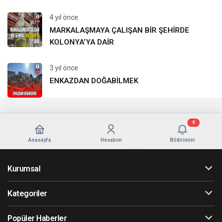
4 yıl önce
MARKALAŞMAYA ÇALIŞAN BİR ŞEHİRDE
KOLONYA’YA DAİR
3 yıl önce
ENKAZDAN DOĞABİLMEK
0
Anasayfa
Hesabım
Bildirimler
Kurumsal
Kategoriler
Popüler Haberler