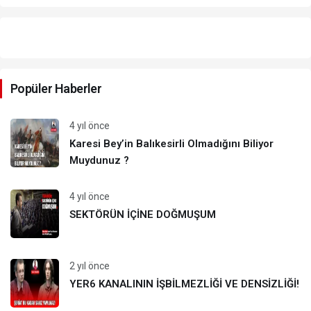
Yazarlarımız
Popüler Haberler
4 yıl önce
Karesi Bey’in Balıkesirli Olmadığını Biliyor
Muydunuz ?
4 yıl önce
SEKTÖRÜN İÇİNE DOĞMUŞUM
2 yıl önce
YER6 KANALININ İŞBİLMEZLİĞİ VE DENSİZLİĞİ!