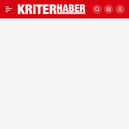
Cumhuriyetimizin
100.
Yılında
100.
Yıla
Mektuplar
Haberleri