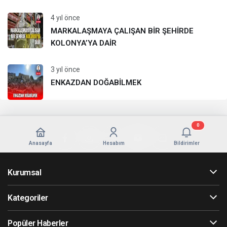
4 yıl önce
MARKALAŞMAYA ÇALIŞAN BİR ŞEHİRDE
KOLONYA’YA DAİR
3 yıl önce
ENKAZDAN DOĞABİLMEK
0
Anasayfa
Hesabım
Bildirimler
Kurumsal
Kategoriler
Popüler Haberler