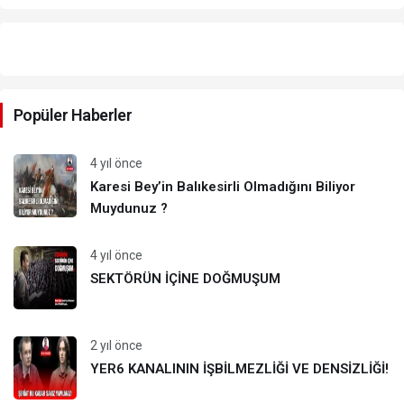
Yazarlarımız
Popüler Haberler
4 yıl önce
Karesi Bey’in Balıkesirli Olmadığını Biliyor
Muydunuz ?
4 yıl önce
SEKTÖRÜN İÇİNE DOĞMUŞUM
2 yıl önce
YER6 KANALININ İŞBİLMEZLİĞİ VE DENSİZLİĞİ!